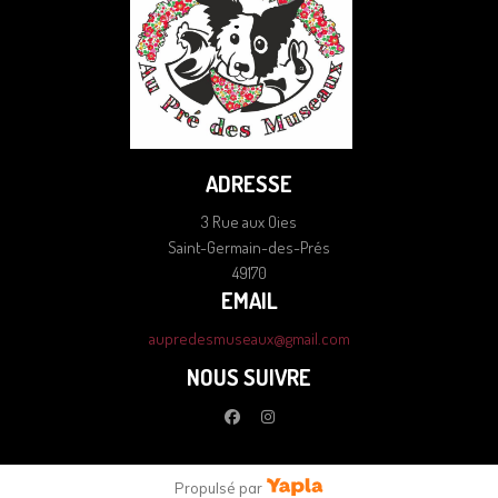
ADRESSE
3 Rue aux Oies
Saint-Germain-des-Prés
49170
EMAIL
aupredesmuseaux@gmail.com
NOUS SUIVRE
facebook
instagram
Propulsé par